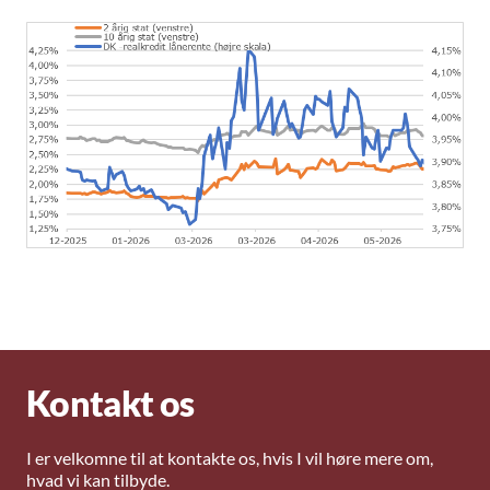
Kontakt os
I er velkomne til at kontakte os, hvis I vil høre mere om,
hvad vi kan tilbyde.