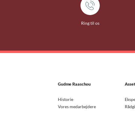
Ring til os
Gudme Raaschou
Asse
Historie
Ekspe
Vores medarbejdere
Rådg