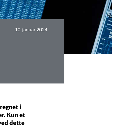
10. januar 2024
regnet i
r. Kun et
ved dette