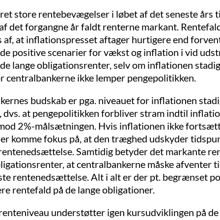
et store rentebevægelser i løbet af det seneste års ti
af det forgangne år faldt renterne markant. Rentefal
af, at inflationspresset aftager hurtigere end forvent
e positive scenarier for vækst og inflation i vid uds
 de lange obligationsrenter, selv om inflationen stadig
r centralbankerne ikke lemper pengepolitikken.
ernes budskab er pga. niveauet for inflationen stadi
, dvs. at pengepolitikken forbliver stram indtil inflati
 mod 2%-målsætningen. Hvis inflationen ikke fortsæt
 der komme fokus på, at den træghed udskyder tidspun
 rentenedsættelse. Samtidig betyder det markante re
ligationsrenter, at centralbankerne måske afventer t
ste rentenedsættelse. Alt i alt er der pt. begrænset po
ere rentefald på de lange obligationer.
renteniveau understøtter igen kursudviklingen på de