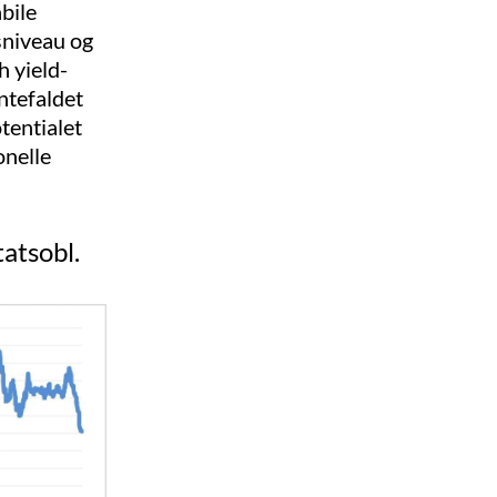
abile
sniveau og
h yield-
ntefaldet
tentialet
onelle
atsobl.