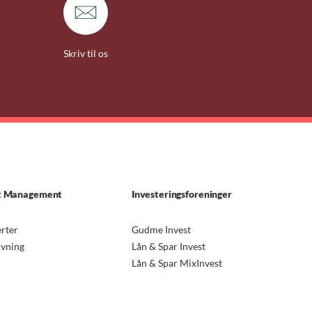
Skriv til os
t Management
Investeringsforeninger
rter
Gudme Invest
ivning
Lån & Spar Invest
Lån & Spar MixInvest