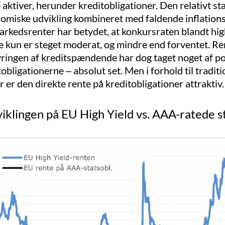
e aktiver, herunder kreditobligationer. Den relativt st
miske udvikling kombineret med faldende inflation
rkedsrenter har betydet, at konkursraten blandt hig
 kun er steget moderat, og mindre end forventet. Re
ringen af kreditspændende har dog taget noget af po
tobligationerne – absolut set. Men i forhold til traditi
r er den direkte rente på kreditobligationer attraktiv.
klingen på EU High Yield vs. AAA-ratede st