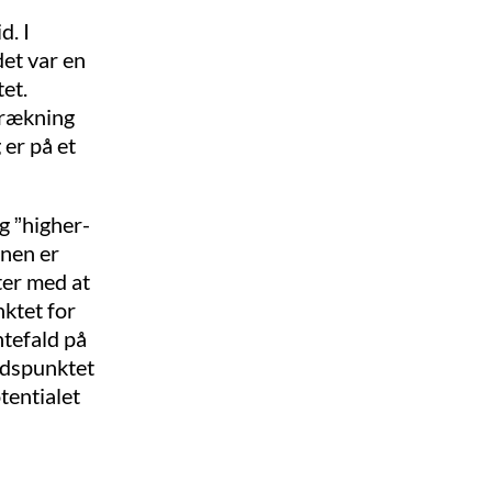
d. I
det var en
et.
trækning
 er på et
g ”higher-
onen er
ter med at
ktet for
ntefald på
idspunktet
tentialet