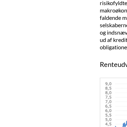
risikofyldt
makroøkono
faldende ma
selskaberne
og indsnæv
ud af kredi
obligatione
Renteudvi