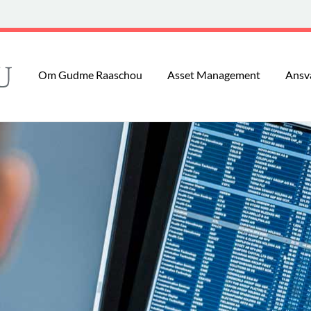
Om Gudme Raaschou
Asset Management
Ansva