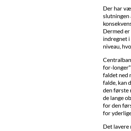
Der har vær
slutningen 
konsekvens 
Dermed er d
indregnet i
niveau, hvo
Centralbank
for-longer”
faldet ned
falde, kan
den første
de lange ob
for den før
for yderlig
Det lavere 